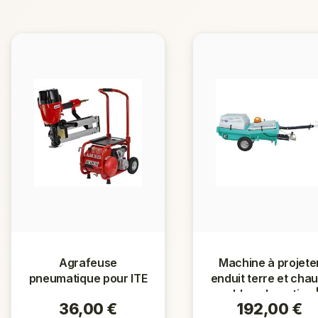
Agrafeuse
Machine à projete
pneumatique pour ITE
enduit terre et cha
sable — Location 
36,00
€
192,00
€
Écolodève