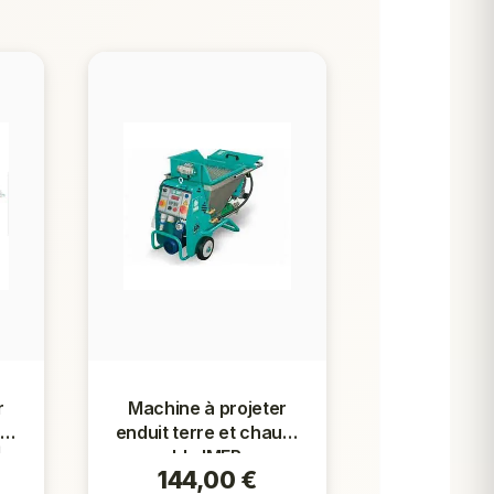
r
Machine à projeter
ux-
enduit terre et chaux-
|
sable IMER —
144,00
€
Location | Écolodève