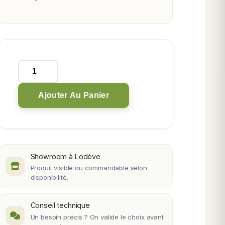
quantité
de
Malaxeur
Ajouter Au Panier
Imer
Mix
120+
Showroom à Lodève
Produit visible ou commandable selon
disponibilité.
Conseil technique
Un besoin précis ? On valide le choix avant